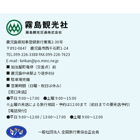
鹿児島県知事登録旅行業第2-30号
〒892-0847 鹿児島市西千石町1-24
TEL.099-226-3388 FAX.099-226-7623
E-mail : kirikan@po.minc.ne.jp
■ 加治屋町電停（交差点）前
■ 鹿児島中央駅より徒歩8分
■ 駐車場完備
■ 営業時間（日曜・祝日は休み）
【窓口来店】
●平日 9:00～17:00 ●土曜 9:00～15:00
※土曜の来店による旅行相談・予約は12:00まで（前日までの要来店予約）
【電話受付】
●平日 9:00～12:00 / 13:00～17:00 ●土曜 9:00～12:00
一般社団法人 全国旅行業協会正会員