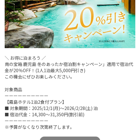
＼ お得に泊まろう ／
南の宝箱 鹿児島 冬のあったか宿泊割キャンペーン」適用で宿泊代
金が20％OFF！(1人1泊最大5,000円引き)
この機会にぜひお楽しみください。
対象商品
ーーーーーーーーーー
【霧島ホテル1泊2食付プラン】
■ 対象期間：2025/12/1(月)～2026/2/28(土) 泊
■ 宿泊代金：14,300～31,350円(割引前)
ーーーーーーーーーー
※予算がなくなり次第終了します。