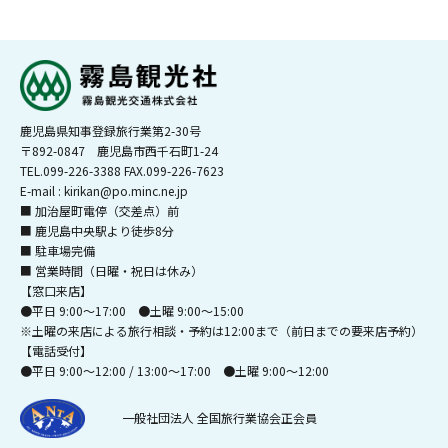
鹿児島県知事登録旅行業第2-30号
〒892-0847 鹿児島市西千石町1-24
TEL.099-226-3388 FAX.099-226-7623
E-mail : kirikan@po.minc.ne.jp
■ 加治屋町電停（交差点）前
■ 鹿児島中央駅より徒歩8分
■ 駐車場完備
■ 営業時間（日曜・祝日は休み）
【窓口来店】
●平日 9:00～17:00 ●土曜 9:00～15:00
※土曜の来店による旅行相談・予約は12:00まで（前日までの要来店予約）
【電話受付】
●平日 9:00～12:00 / 13:00～17:00 ●土曜 9:00～12:00
一般社団法人 全国旅行業協会正会員