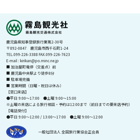
鹿児島県知事登録旅行業第2-30号
〒892-0847 鹿児島市西千石町1-24
TEL.099-226-3388 FAX.099-226-7623
E-mail : kirikan@po.minc.ne.jp
■ 加治屋町電停（交差点）前
■ 鹿児島中央駅より徒歩8分
■ 駐車場完備
■ 営業時間（日曜・祝日は休み）
【窓口来店】
●平日 9:00～17:00 ●土曜 9:00～15:00
※土曜の来店による旅行相談・予約は12:00まで（前日までの要来店予約）
【電話受付】
●平日 9:00～12:00 / 13:00～17:00 ●土曜 9:00～12:00
一般社団法人 全国旅行業協会正会員